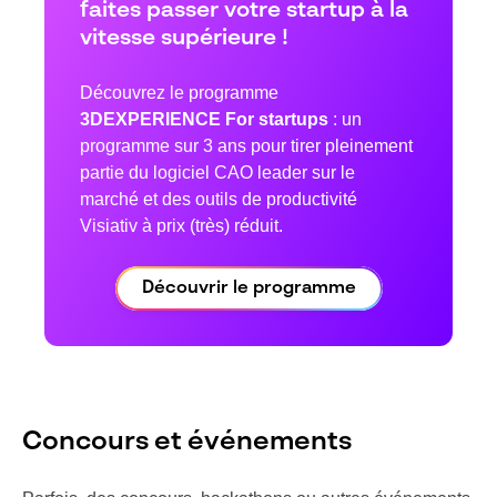
faites passer votre startup à la
vitesse supérieure !
Découvrez le programme
3DEXPERIENCE For startups
: un
programme sur 3 ans pour tirer pleinement
partie du logiciel CAO leader sur le
marché et des outils de productivité
Visiativ à prix (très) réduit.
Découvrir le programme
Concours et événements