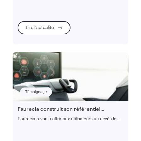
données pour mieux le comprendre, pouvoir arbitrer
et agir en fonction d'une stratégie déterminée et être
en mesure de piloter et mesurer.
Lire l’actualité
Témoignage
Faurecia construit son référentiel
immobilier avec Visiativ Gestion
Faurecia a voulu offrir aux utilisateurs un accès le
Immobilière pour nourrir sa stratégie
plus naturel possible à la donnée de manière à leur
industrielle
permettre de visualiser le site dans son
environnement et offrir ainsi de nouvelles possibilités