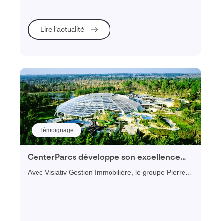
obligation de réduction de son impact sur les
ressources, tant en construction que durant son
utilisation.
Lire l’actualité
Témoignage
CenterParcs développe son excellence
opérationnelle avec Visiativ Gestion
Avec Visiativ Gestion Immobilière, le groupe Pierre et
Immobilière
Vacances développe son excellence opérationnelle
en imaginant la maintenance de demain et en
consolidant les interventions techniques de ses 250
sites.