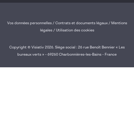
Vos données personnelles
/
Contrats et documents légaux
/
Mentions
légales /
Utilisation des cookies
Copyright © Visiativ 2026. Siège social : 26 rue Benoît Bennier « Les
bureaux verts » - 69260 Charbonnières-les-Bains - France