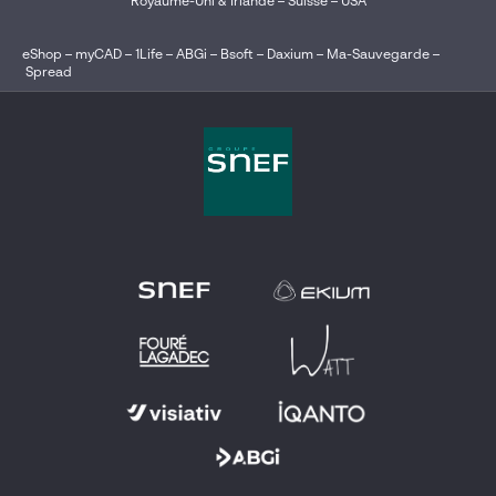
Royaume-Uni & Irlande
–
Suisse
–
USA
eShop
–
myCAD
–
1Life
–
ABGi
–
Bsoft
–
Daxium
–
Ma-Sauvegarde
–
Spread