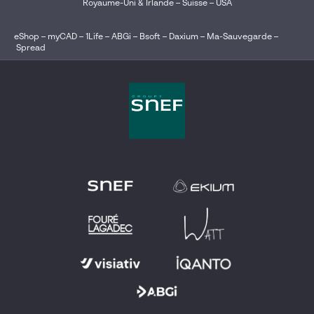
Royaume-Uni & Irlande
–
Suisse
–
USA
eShop
–
myCAD
–
1Life
–
ABGi
–
Bsoft
–
Daxium
–
Ma-Sauvegarde
–
Spread