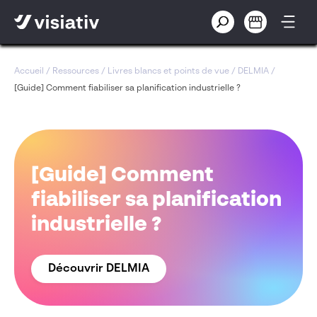
Accueil
/
Ressources
/
Livres blancs et points de vue
/
DELMIA
/
[Guide] Comment fiabiliser sa planification industrielle ?
[Guide] Comment
fiabiliser sa planification
industrielle ?
Découvrir DELMIA