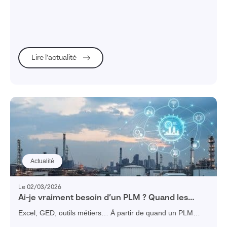
d'entreprise qui se prépare, qui s'anticipe, afin d'en garantir
son succès et surtout son adoption par les collaborateurs
de l'entreprise. C’est pourquoi, les experts Visiativ vous
expliquent en plusieurs étapes comment mener un projet
de transformation numérique avec succès.
Lire l’actualité
Actualité
Le 02/03/2026
Ai-je vraiment besoin d’un PLM ? Quand les
outils métiers atteignent leurs limites
Excel, GED, outils métiers… À partir de quand un PLM
devient-il nécessaire ? Découvrez les signaux concrets