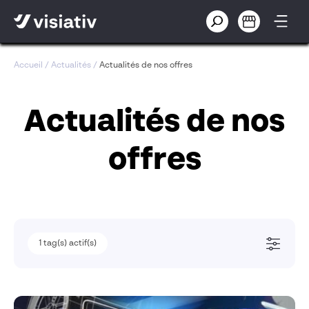
Accueil
/
Actualités
/
Actualités de nos offres
Actualités de nos
offres
1
1
tag(s) actif(s)
tag(s) actif(s)
Solutions métiers
Pilotage des transformations