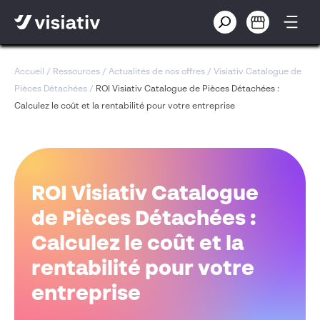
Accueil
/
Ressources
/
Actualités de nos offres
/
Visiativ Catalogue de
Pièces Détachées
/
ROI Visiativ Catalogue de Pièces Détachées :
Calculez le coût et la rentabilité pour votre entreprise
ROI Visiativ Catalogue
de Pièces Détachées :
Calculez le coût et la
rentabilité pour votre
entreprise