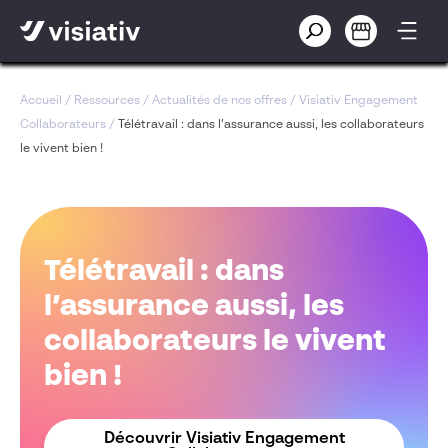
Accueil
/
Ressources
/
Actualités de nos offres
/
Visiativ Engagement
Collaborateurs
/
Télétravail : dans l’assurance aussi, les collaborateurs
le vivent bien !
Télétravail : dans
l’assurance aussi, les
collaborateurs le vivent
bien !
Découvrir Visiativ Engagement