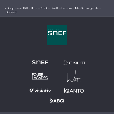
eShop
–
myCAD
–
1Life
–
ABGi
–
Bsoft
–
Daxium
–
Ma-Sauvegarde
–
Spread