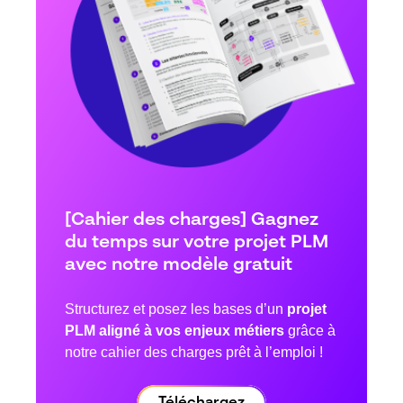
[Cahier des charges] Gagnez
du temps sur votre projet PLM
avec notre modèle gratuit
Structurez et posez les bases d’un
projet
PLM aligné à vos enjeux métiers
grâce à
notre cahier des charges prêt à l’emploi !
Téléchargez