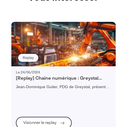
Replay
Le 24/06/2024
[Replay] Chaine numérique : Greystal
témoigne des bénéfices d’un PLM pour
Jean-Dominique Guiter, PDG de Greystal, présente
une PME industrielle
les bénéfices obtenus après le déploiement du PLM
3DEXPERIENCE : productivité, gestion de projet,
collaboration, attractivité...
Visionner le replay