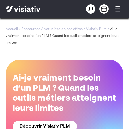
Accueil
/
Ressources
/
Actualités de nos offres
/
Visiativ PLM
/
Ai-je
vraiment besoin d’un PLM ? Quand les outils métiers atteignent leurs
limites
Ai-je vraiment besoin
d’un PLM ? Quand les
outils métiers atteignent
leurs limites
Découvrir Visiativ PLM