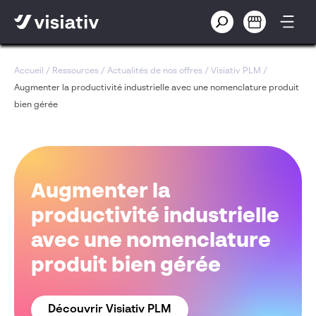
Accueil
/
Ressources
/
Actualités de nos offres
/
Visiativ PLM
/
Augmenter la productivité industrielle avec une nomenclature produit
bien gérée
Augmenter la
productivité industrielle
avec une nomenclature
produit bien gérée
Découvrir Visiativ PLM