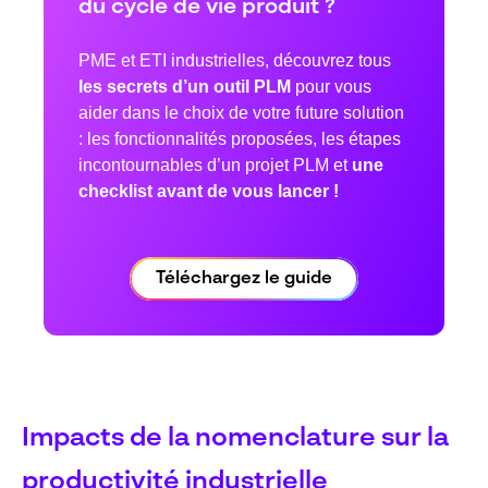
du cycle de vie produit ?
PME et ETI industrielles, découvrez tous
les secrets d’un outil PLM
pour vous
aider dans le choix de votre future solution
: les fonctionnalités proposées, les étapes
incontournables d’un projet PLM et
une
checklist avant de vous lancer !
Téléchargez le guide
Impacts de la nomenclature sur la
productivité industrielle