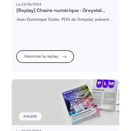
Le 24/06/2024
[Replay] Chaine numérique : Greystal
témoigne des bénéfices d’un PLM pour
Jean-Dominique Guiter, PDG de Greystal, présente
une PME industrielle
les bénéfices obtenus après le déploiement du PLM
3DEXPERIENCE : productivité, gestion de projet,
collaboration, attractivité...
Visionner le replay
Actualité