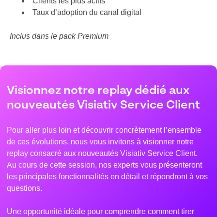
Clients les plus actifs
Taux d’adoption du canal digital
Inclus dans le pack Premium
Visionnez notre replay dédié aux
nouveautés Visiativ Service Client
Pour aller plus loin et découvrir concrètement l’ensemble
de ces évolutions, nous vous invitons à visionner notre
replay consacré aux nouveautés Visiativ Service Client.
Au cours de cette session, nos experts vous présenteront
les principales fonctionnalités en détail et répondront à vos
questions.
Une opportunité idéale pour comprendre comment tirer