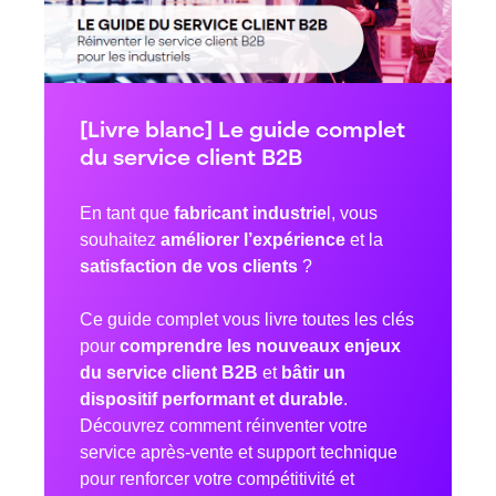
[Livre blanc] Le guide complet
du service client B2B
En tant que
fabricant industrie
l, vous
souhaitez
améliorer l’expérience
et la
satisfaction de vos clients
?
Ce guide complet vous livre toutes les clés
pour
comprendre les nouveaux enjeux
du service client B2B
et
bâtir un
dispositif performant et durable
.
Découvrez comment réinventer votre
service après-vente et support technique
pour renforcer votre compétitivité et