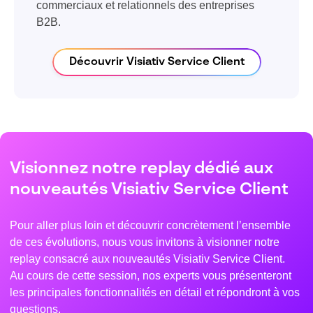
commerciaux et relationnels des entreprises
B2B.
Découvrir Visiativ Service Client
Visionnez notre replay dédié aux
nouveautés Visiativ Service Client
Pour aller plus loin et découvrir concrètement l’ensemble
de ces évolutions, nous vous invitons à visionner notre
replay consacré aux nouveautés Visiativ Service Client.
Au cours de cette session, nos experts vous présenteront
les principales fonctionnalités en détail et répondront à vos
questions.