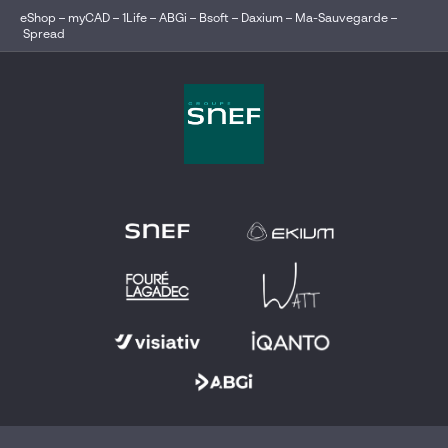
eShop
–
myCAD
–
1Life
–
ABGi
–
Bsoft
–
Daxium
–
Ma-Sauvegarde
–
Spread