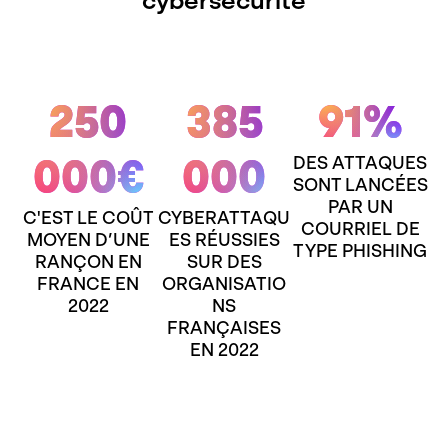
cybersécurité
250
385
91%
DES ATTAQUES
000€
000
SONT LANCÉES
PAR UN
C'EST LE COÛT
CYBERATTAQU
COURRIEL DE
MOYEN D’UNE
ES RÉUSSIES
TYPE PHISHING
RANÇON EN
SUR DES
FRANCE EN
ORGANISATIO
2022
NS
FRANÇAISES
EN 2022