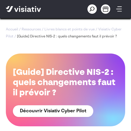
Accueil
/
Ressources
/
Livres blancs et points de vue
/
Visiativ Cyber
Pilot
/
[Guide] Directive NIS-2 : quels changements faut il prévoir ?
[Guide] Directive NIS-2 :
quels changements faut
il prévoir ?
Découvrir Visiativ Cyber Pilot