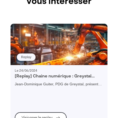
vous intéresser
Replay
Le 24/06/2024
[Replay] Chaine numérique : Greystal
témoigne des bénéfices d’un PLM pour
Jean-Dominique Guiter, PDG de Greystal, présente
une PME industrielle
les bénéfices obtenus après le déploiement du PLM
3DEXPERIENCE : productivité, gestion de projet,
collaboration, attractivité...
Visionner le replay