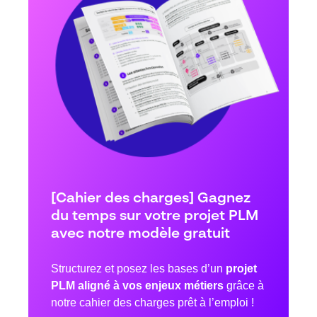
[Cahier des charges] Gagnez
du temps sur votre projet PLM
avec notre modèle gratuit
Structurez et posez les bases d’un
projet
PLM aligné à vos enjeux métiers
grâce à
notre cahier des charges prêt à l’emploi !