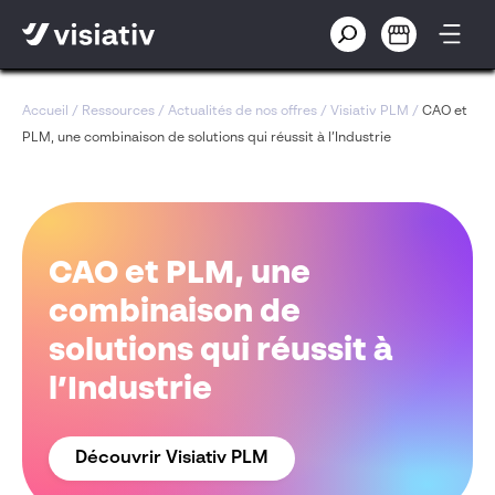
Accueil
/
Ressources
/
Actualités de nos offres
/
Visiativ PLM
/
CAO et
PLM, une combinaison de solutions qui réussit à l’Industrie
CAO et PLM, une
combinaison de
solutions qui réussit à
l’Industrie
Découvrir Visiativ PLM