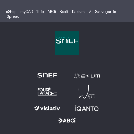
eShop
–
myCAD
–
1Life
–
ABGi
–
Bsoft
–
Daxium
–
Ma-Sauvegarde
–
Spread