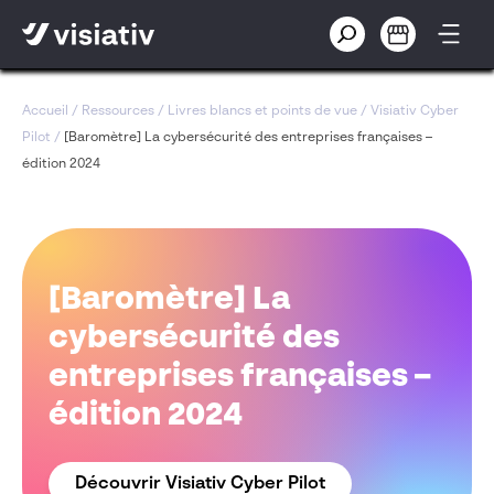
Accueil
/
Ressources
/
Livres blancs et points de vue
/
Visiativ Cyber
Pilot
/
[Baromètre] La cybersécurité des entreprises françaises –
édition 2024
[Baromètre] La
cybersécurité des
entreprises françaises –
édition 2024
Découvrir Visiativ Cyber Pilot