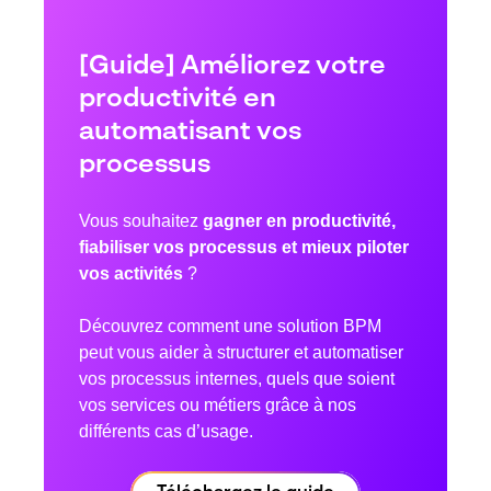
[Guide] Améliorez votre
productivité en
automatisant vos
processus
Vous souhaitez
gagner en productivité,
fiabiliser vos processus et mieux piloter
vos activités
?
Découvrez comment une solution BPM
peut vous aider à structurer et automatiser
vos processus internes, quels que soient
vos services ou métiers grâce à nos
différents cas d’usage.