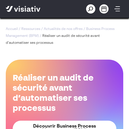
Accueil
/
Ressources
/
Actualités de nos offres
/
Business Process
Management (BPM)
/
Réaliser un audit de sécurité avant
d’automatiser ses processus
Réaliser un audit de
sécurité avant
d’automatiser ses
processus
Découvrir Business Process