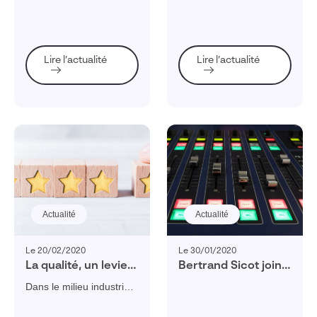
projet de
multiplication des
transformation
données. Voici comment
numérique avec
les gérer.
succès
Lire l’actualité
Lire l’actualité
Actualité
Actualité
Le 20/02/2020
Le 30/01/2020
La qualité, un levier
Bertrand Sicot joins
de compétitivité
Visiativ as Chief
Dans le milieu industriel,
pour toute
Executive Officer
qualité rime avec
entreprise
compétitivité et avec