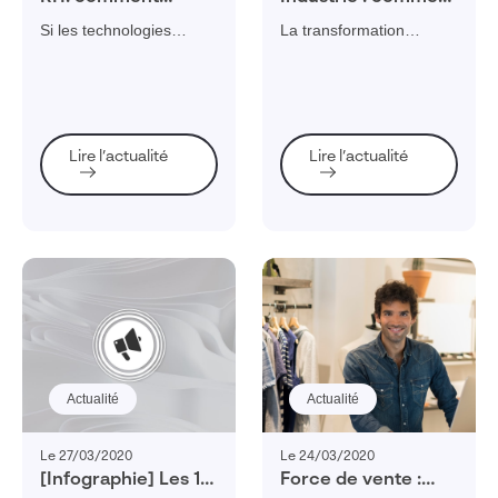
mettre les
favoriser
Si les technologies
La transformation
technologies
l’innovation ?
numériques sont partout,
numérique n’est pas
collaboratives au
cela ne signifie pas pour
qu’une promesse
coeur de
autant que les solutions
d’efficacité : c’est aussi la
l’environnement de
collaboratives sont
clé de l’innovation dans
travail ?
adoptées facilement.
l’industrie !
Lire l’actualité
Lire l’actualité
C’est le rôle des RH de
faire en sorte que cela
soit le cas.
Actualité
Actualité
Le 27/03/2020
Le 24/03/2020
[Infographie] Les 10
Force de vente :