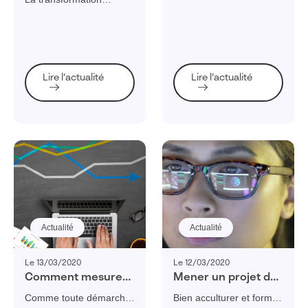
la connectant
in profitability
numérique appliquée au
monde industriel
implique également une
digitalisation de la
maintenance. Voici
Lire l’actualité
Lire l’actualité
comment procéder.
Actualité
Actualité
Le 13/03/2020
Le 12/03/2020
Comment mesurer
Mener un projet de
les résultats de sa
transformation
Comme toute démarche,
Bien acculturer et former
transformation
numérique avec