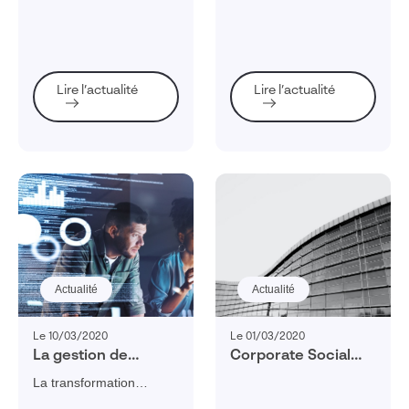
le succès de la
ses collaborateurs est
digitale ?
succès : étape 4,
transformation
impératif pour réussir sa
l’humain et la
numérique se vérifie, se
transformation
formation
contrôle, se quantifie. Et
numérique. Plus que de
il n’est pas uniquement
nouvelles
Lire l’actualité
Lire l’actualité
question de ROI !
connaissances, ce sont
de nouveaux réflexes
qu’il faut adopter !
Actualité
Actualité
Le 10/03/2020
Le 01/03/2020
La gestion de
Corporate Social
données : la clé
Responsability 2020
La transformation
pour mener un
digitale entraîne une