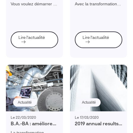
commandements
qu’est-ce qu’un
Vous voulez démarrer un
Avec la transformation
de la gestion de
vendeur connecté ?
nouveau projet, mais
numérique, le vendeur
projet
vous ne savez pas par
devient un “vendeur
où commencer ?
connecté”. Mais qui est-il
Découvrez les 10
? De quels outils se sert-
commandements d'une
il et comment améliore-t-
Lire l’actualité
Lire l’actualité
gestion de projet réussie
il la relation client ?
!
Faisons le point !
Actualité
Actualité
Le 22/03/2020
Le 17/03/2020
B.A.-BA : améliorer
2019 annual results:
la maintenance en
another sharp rise
La transformation